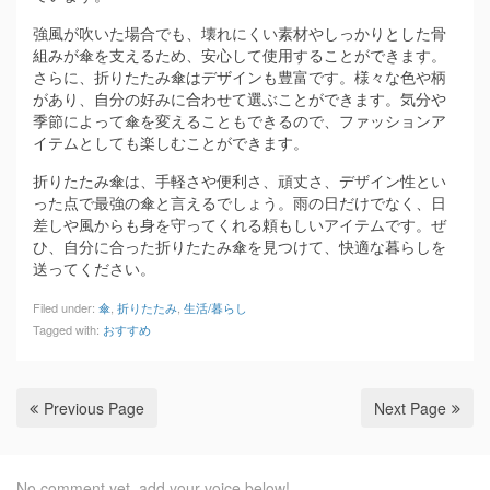
強風が吹いた場合でも、壊れにくい素材やしっかりとした骨
組みが傘を支えるため、安心して使用することができます。
さらに、折りたたみ傘はデザインも豊富です。様々な色や柄
があり、自分の好みに合わせて選ぶことができます。気分や
季節によって傘を変えることもできるので、ファッションア
イテムとしても楽しむことができます。
折りたたみ傘は、手軽さや便利さ、頑丈さ、デザイン性とい
った点で最強の傘と言えるでしょう。雨の日だけでなく、日
差しや風からも身を守ってくれる頼もしいアイテムです。ぜ
ひ、自分に合った折りたたみ傘を見つけて、快適な暮らしを
送ってください。
Filed under:
傘
,
折りたたみ
,
生活/暮らし
Tagged with:
おすすめ
Previous Page
Next Page
No comment yet, add your voice below!