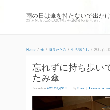
雨の日は傘を持たないで出か
忘れ物をしないための天気情報と傘の必要性をお届けします。
Home
傘
折りたたみ
生活/暮らし
忘れずに
忘れずに持ち歩い
たみ傘
Posted on
2023年8月31日
By
Enea
Leave a comme