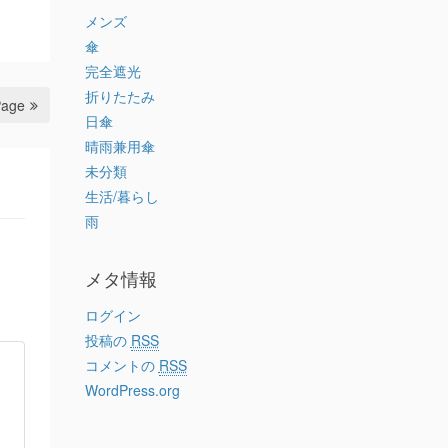
メンズ
傘
完全遮光
折りたたみ
Page
日傘
晴雨兼用傘
未分類
生活/暮らし
雨
メタ情報
ログイン
投稿の
RSS
コメントの
RSS
WordPress.org