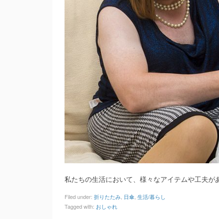
私たちの生活において、様々なアイテムや工夫が
Filed under:
折りたたみ
,
日傘
,
生活/暮らし
Tagged with:
おしゃれ