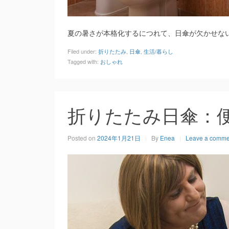
夏の暑さが本格化するにつれて、日傘が欠かせな
Filed under:
折りたたみ
,
日傘
,
生活/暮らし
Tagged with:
おしゃれ
折りたたみ日傘：
Posted on
2024年1月21日
By
Enea
Leave a comme