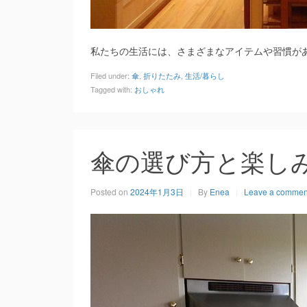
私たちの生活には、さまざまなアイテムや習慣が
Filed under:
傘
,
折りたたみ
,
生活/暮らし
Tagged with:
おしゃれ
傘の選び方と楽し
Posted on
2024年1月3日
By
Enea
Leave a commen