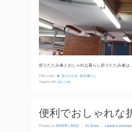
折りたたみ傘とおしゃれな暮らし折りたたみ傘は
Filed under:
傘
,
折りたたみ
,
生活/暮らし
Tagged with:
おしゃれ
便利でおしゃれな
Posted on
2024年1月6日
By
Enea
Leave a commen