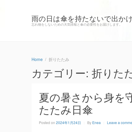
雨の日は傘を持たないで出か
忘れ物をしないための天気情報と傘の必要性をお届けします。
Home
折りたたみ
カテゴリー: 折りた
夏の暑さから身を
たたみ日傘
Posted on
2024年1月24日
By
Enea
Leave a comme