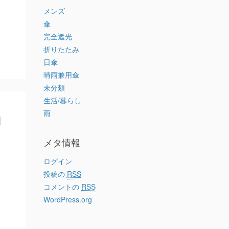
メンズ
傘
完全遮光
折りたたみ
日傘
晴雨兼用傘
未分類
生活/暮らし
品
雨
メタ情報
ログイン
投稿の
RSS
コメントの
RSS
WordPress.org