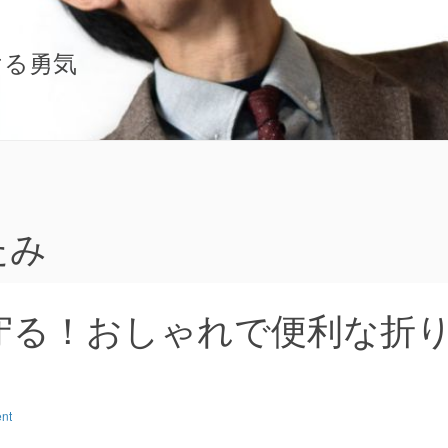
ける勇気
たみ
守る！おしゃれで便利な折
nt