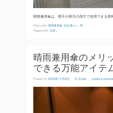
晴雨兼用傘は、晴天や雨天の両方で使用できる便
Filed under:
晴雨兼用傘
,
生活/暮らし
,
雨
Tagged with:
日差し
晴雨兼用傘のメリ
できる万能アイテ
Posted on
2023年11月9日
By
Enea
Leave a comme