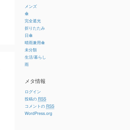
メンズ
傘
完全遮光
折りたたみ
日傘
晴雨兼用傘
未分類
生活/暮らし
感
雨
メタ情報
ログイン
投稿の
RSS
コメントの
RSS
WordPress.org