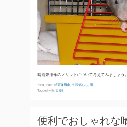
晴雨兼用傘のメリットについて考えてみましょう
Filed under:
晴雨兼用傘
,
生活/暮らし
,
雨
Tagged with:
日差し
便利でおしゃれな