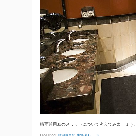
晴雨兼用傘のメリットについて考えてみましょう
Filed under:
晴雨兼用傘
,
生活/暮らし
,
雨