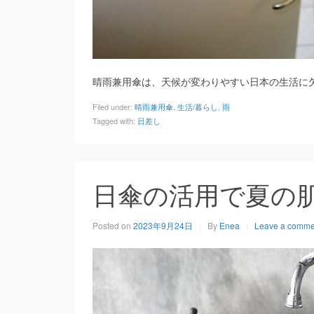
晴雨兼用傘は、天候が変わりやすい日本の生活に
Filed under:
晴雨兼用傘
,
生活/暮らし
,
雨
Tagged with:
日差し
日傘の活用で夏の
Posted on
2023年9月24日
By
Enea
Leave a comme