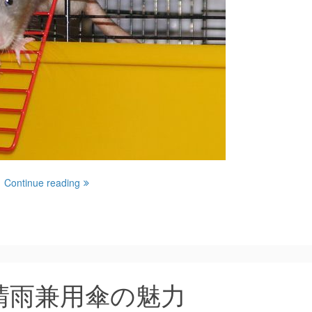
。
Continue reading
晴雨兼用傘の魅力