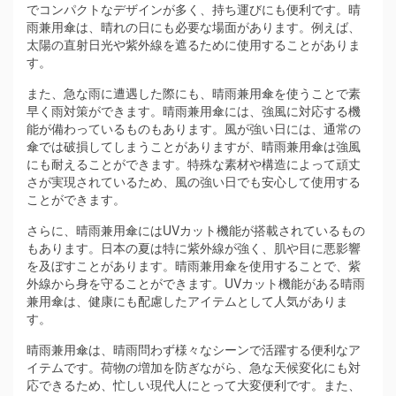
でコンパクトなデザインが多く、持ち運びにも便利です。晴
雨兼用傘は、晴れの日にも必要な場面があります。例えば、
太陽の直射日光や紫外線を遮るために使用することがありま
す。
また、急な雨に遭遇した際にも、晴雨兼用傘を使うことで素
早く雨対策ができます。晴雨兼用傘には、強風に対応する機
能が備わっているものもあります。風が強い日には、通常の
傘では破損してしまうことがありますが、晴雨兼用傘は強風
にも耐えることができます。特殊な素材や構造によって頑丈
さが実現されているため、風の強い日でも安心して使用する
ことができます。
さらに、晴雨兼用傘にはUVカット機能が搭載されているもの
もあります。日本の夏は特に紫外線が強く、肌や目に悪影響
を及ぼすことがあります。晴雨兼用傘を使用することで、紫
外線から身を守ることができます。UVカット機能がある晴雨
兼用傘は、健康にも配慮したアイテムとして人気がありま
す。
晴雨兼用傘は、晴雨問わず様々なシーンで活躍する便利なア
イテムです。荷物の増加を防ぎながら、急な天候変化にも対
応できるため、忙しい現代人にとって大変便利です。また、