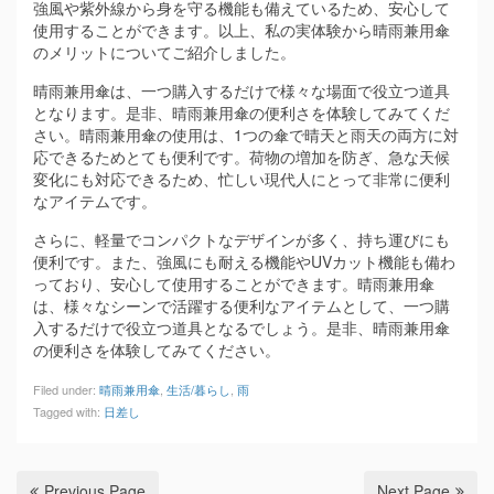
強風や紫外線から身を守る機能も備えているため、安心して
使用することができます。以上、私の実体験から晴雨兼用傘
のメリットについてご紹介しました。
晴雨兼用傘は、一つ購入するだけで様々な場面で役立つ道具
となります。是非、晴雨兼用傘の便利さを体験してみてくだ
さい。晴雨兼用傘の使用は、1つの傘で晴天と雨天の両方に対
応できるためとても便利です。荷物の増加を防ぎ、急な天候
変化にも対応できるため、忙しい現代人にとって非常に便利
なアイテムです。
さらに、軽量でコンパクトなデザインが多く、持ち運びにも
便利です。また、強風にも耐える機能やUVカット機能も備わ
っており、安心して使用することができます。晴雨兼用傘
は、様々なシーンで活躍する便利なアイテムとして、一つ購
入するだけで役立つ道具となるでしょう。是非、晴雨兼用傘
の便利さを体験してみてください。
Filed under:
晴雨兼用傘
,
生活/暮らし
,
雨
Tagged with:
日差し
Previous Page
Next Page