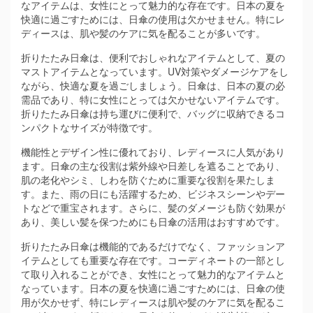
なアイテムは、女性にとって魅力的な存在です。日本の夏を
快適に過ごすためには、日傘の使用は欠かせません。特にレ
ディースは、肌や髪のケアに気を配ることが多いです。
折りたたみ日傘は、便利でおしゃれなアイテムとして、夏の
マストアイテムとなっています。UV対策やダメージケアをし
ながら、快適な夏を過ごしましょう。日傘は、日本の夏の必
需品であり、特に女性にとっては欠かせないアイテムです。
折りたたみ日傘は持ち運びに便利で、バッグに収納できるコ
ンパクトなサイズが特徴です。
機能性とデザイン性に優れており、レディースに人気があり
ます。日傘の主な役割は紫外線や日差しを遮ることであり、
肌の老化やシミ、しわを防ぐために重要な役割を果たしま
す。また、雨の日にも活躍するため、ビジネスシーンやデー
トなどで重宝されます。さらに、髪のダメージも防ぐ効果が
あり、美しい髪を保つためにも日傘の活用はおすすめです。
折りたたみ日傘は機能的であるだけでなく、ファッションア
イテムとしても重要な存在です。コーディネートの一部とし
て取り入れることができ、女性にとって魅力的なアイテムと
なっています。日本の夏を快適に過ごすためには、日傘の使
用が欠かせず、特にレディースは肌や髪のケアに気を配るこ