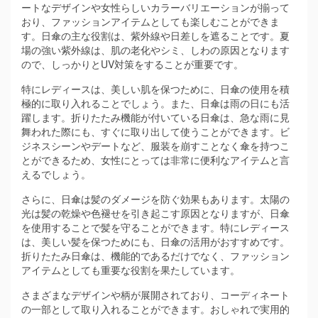
ートなデザインや女性らしいカラーバリエーションが揃って
おり、ファッションアイテムとしても楽しむことができま
す。日傘の主な役割は、紫外線や日差しを遮ることです。夏
場の強い紫外線は、肌の老化やシミ、しわの原因となります
ので、しっかりとUV対策をすることが重要です。
特にレディースは、美しい肌を保つために、日傘の使用を積
極的に取り入れることでしょう。また、日傘は雨の日にも活
躍します。折りたたみ機能が付いている日傘は、急な雨に見
舞われた際にも、すぐに取り出して使うことができます。ビ
ジネスシーンやデートなど、服装を崩すことなく傘を持つこ
とができるため、女性にとっては非常に便利なアイテムと言
えるでしょう。
さらに、日傘は髪のダメージを防ぐ効果もあります。太陽の
光は髪の乾燥や色褪せを引き起こす原因となりますが、日傘
を使用することで髪を守ることができます。特にレディース
は、美しい髪を保つためにも、日傘の活用がおすすめです。
折りたたみ日傘は、機能的であるだけでなく、ファッション
アイテムとしても重要な役割を果たしています。
さまざまなデザインや柄が展開されており、コーディネート
の一部として取り入れることができます。おしゃれで実用的