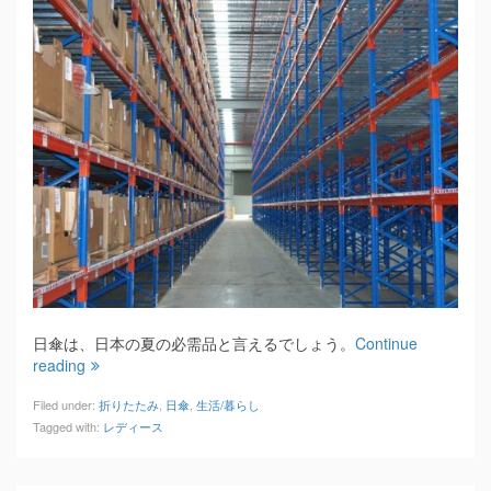
日傘は、日本の夏の必需品と言えるでしょう。
Continue
reading
Filed under:
折りたたみ
,
日傘
,
生活/暮らし
Tagged with:
レディース