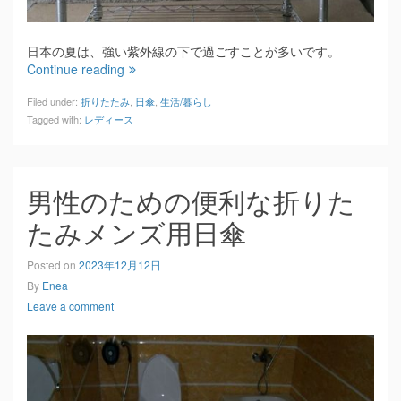
日本の夏は、強い紫外線の下で過ごすことが多いです。
Continue reading
Filed under:
折りたたみ
,
日傘
,
生活/暮らし
Tagged with:
レディース
男性のための便利な折りた
たみメンズ用日傘
Posted on
2023年12月12日
By
Enea
Leave a comment