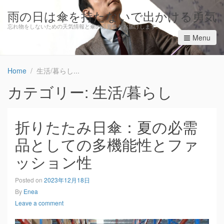
雨の日は傘を持たないで出かける勇気
忘れ物をしないための天気情報と傘の必要性をお届けします。
Menu
Home
生活/暮らし
カテゴリー: 生活/暮らし
折りたたみ日傘：夏の必需
品としての多機能性とファ
ッション性
Posted on
2023年12月18日
By
Enea
Leave a comment