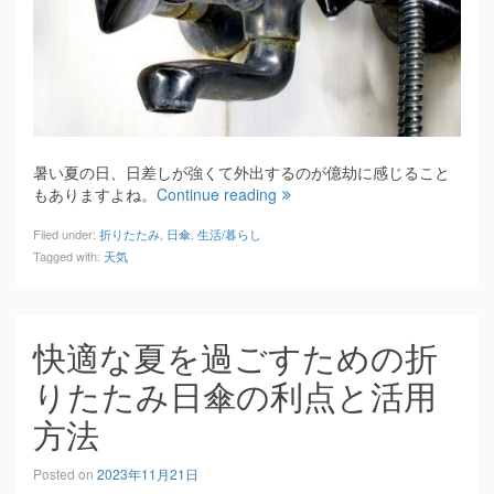
暑い夏の日、日差しが強くて外出するのが億劫に感じること
もありますよね。
Continue reading
Filed under:
折りたたみ
,
日傘
,
生活/暮らし
Tagged with:
天気
快適な夏を過ごすための折
りたたみ日傘の利点と活用
方法
Posted on
2023年11月21日