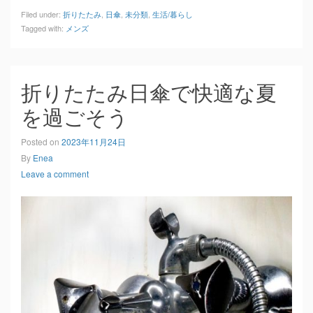
Filed under:
折りたたみ
,
日傘
,
未分類
,
生活/暮らし
Tagged with:
メンズ
折りたたみ日傘で快適な夏
を過ごそう
Posted on
2023年11月24日
By
Enea
Leave a comment