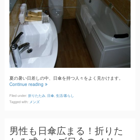
夏の暑い日差しの中、日傘を持つ人々をよく見かけます。
Continue reading
Filed under:
折りたたみ
,
日傘
,
生活/暮らし
Tagged with:
メンズ
男性も日傘広まる！折りた