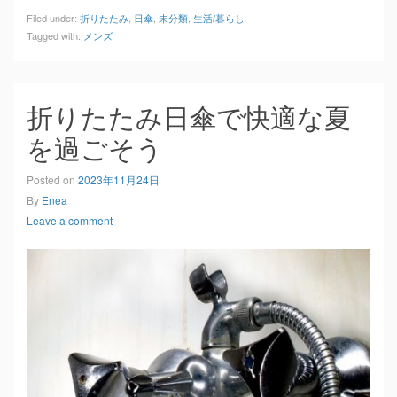
Filed under:
折りたたみ
,
日傘
,
未分類
,
生活/暮らし
Tagged with:
メンズ
折りたたみ日傘で快適な夏
を過ごそう
Posted on
2023年11月24日
By
Enea
Leave a comment