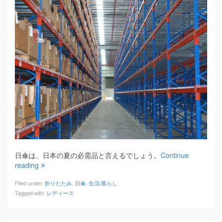
日傘は、日本の夏の必需品と言えるでしょう。
Continue
reading
Filed under:
折りたたみ
,
日傘
,
生活/暮らし
Tagged with:
レディース