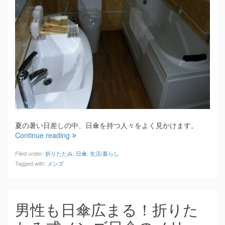
夏の暑い日差しの中、日傘を持つ人々をよく見かけます。
Continue reading
Filed under:
折りたたみ
,
日傘
,
生活/暮らし
Tagged with:
メンズ
男性も日傘広まる！折りた