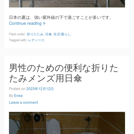
日本の夏は、強い紫外線の下で過ごすことが多いです。
Continue reading
Filed under:
折りたたみ
,
日傘
,
生活/暮らし
Tagged with:
レディース
男性のための便利な折りた
たみメンズ用日傘
Posted on
2023年12月12日
By
Enea
Leave a comment