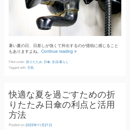
暑い夏の日、日差しが強くて外出するのが億劫に感じること
もありますよね。
Continue reading
Filed under:
折りたたみ
,
日傘
,
生活/暮らし
Tagged with:
天気
快適な夏を過ごすための折
りたたみ日傘の利点と活用
方法
Posted on
2023年11月21日